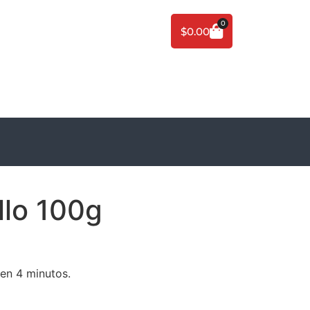
0
$
0.00
llo 100g
 en 4 minutos.