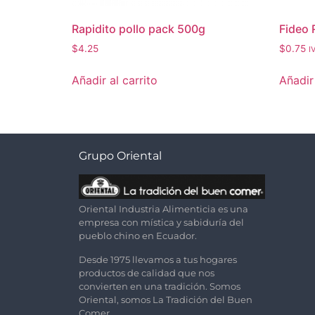
Rapidito pollo pack 500g
Fideo 
$
4.25
$
0.75
I
Añadir al carrito
Añadir 
Grupo Oriental
Oriental Industria Alimenticia es una
empresa con mística y sabiduría del
pueblo chino en Ecuador.
Desde 1975 llevamos a tus hogares
productos de calidad que nos
convierten en una tradición. Somos
Oriental, somos La Tradición del Buen
Comer.