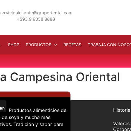
servicioalcliente@gruporiental.com
+593 9 9058 8888
L
SHOP
PRODUCTOS
RECETAS
TRABAJA CON NOSO
La Campesina Oriental
Historia
Productos alimenticios de
che de soya y mucho más.
Valores
tivos. Tradición y sabor para
Corpora