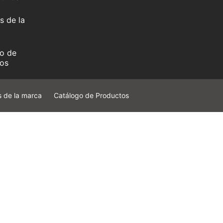
s de la
o de
os
s de la marca
Catálogo de Productos