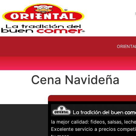
ORIENTA
Cena Navideña
la mejor calidad: fideos, salsas, le
Excelente servicio a precios competi