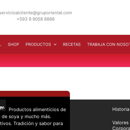
servicioalcliente@gruporiental.com
+593 9 9058 8888
L
SHOP
PRODUCTOS
RECETAS
TRABAJA CON NOSO
Historia
Productos alimenticios de
che de soya y mucho más.
Valores
tivos. Tradición y sabor para
Corpora