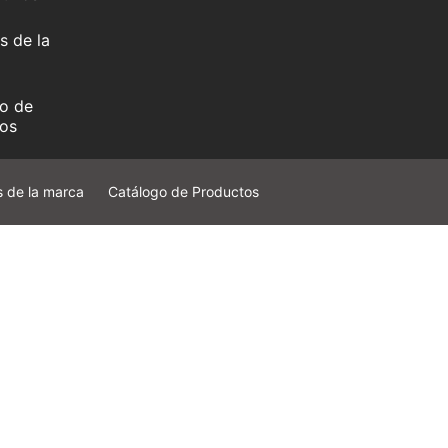
s de la
o de
os
s de la marca
Catálogo de Productos