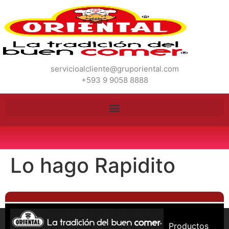
servicioalcliente@gruporiental.com
+593 9 9058 8888
Lo hago Rapidito
Productos