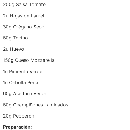
200g Salsa Tomate
2u Hojas de Laurel
30g Orégano Seco
60g Tocino
2u Huevo
150g Queso Mozzarella
1u Pimiento Verde
1u Cebolla Perla
60g Aceituna verde
60g Champiñones Laminados
20g Pepperoni
Preparación: